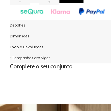
Detalhes
Dimensões
Envio e Devoluções
*Campanhas em Vigor
Complete o seu conjunto
Conheça toda a gama de Saleiros
Saleiro de Cerâmica com Tampa de Acácia NEPAL