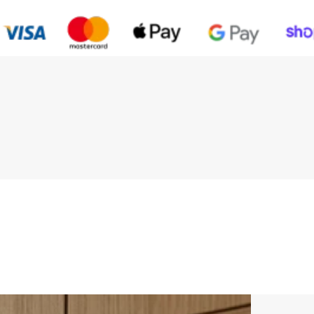
 e Alheiros
Saleiro Bra