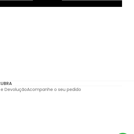
Subscribe
m a Política de Privacidade.
a Política de Privacidade.
CUBRA
a e Devolução
Acompanhe o seu pedido