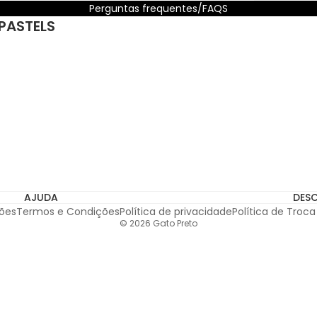
Perguntas frequentes/FAQS
 PASTELS
Subscreva a nossa Newsletter
e receba no seu email um
código de
10%* de desconto
na sua primeira compra
u email para receber comunicações por email, de acordo co
meu email para receber comunicações por email, de acordo com 
*não acumulável com outras campanhas em vigor
AJUDA
DES
ões
Termos e Condições
Política de privacidade
Política de Troc
© 2026
Gato Preto