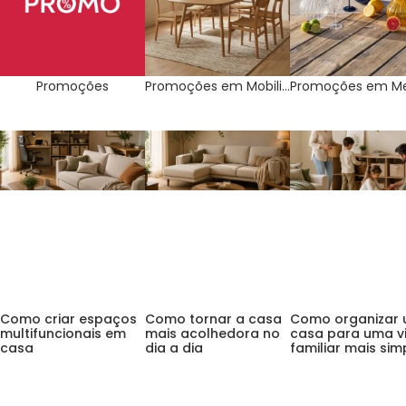
Promoções
Promoções em Mobiliário
BLOG DO GATO PRETO
Como criar espaços
Como tornar a casa
Como organizar 
multifuncionais em
mais acolhedora no
casa para uma vi
casa
dia a dia
familiar mais simp
Como criar espaços
Como tornar a casa
Como organizar
multifuncionais em
mais acolhedora no
casa para uma v
casa
dia a dia
familiar mais sim
Subscreva a nossa Newsletter
e receba no seu email
um código de
10%* de desconto
na sua primeira compra