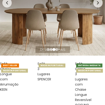
Sofá
Sofá
Sofá
BEST SELLER
MADE IN PORTUGAL
ENTREGA IMEDIATA
Chaise
3
Cama
MADE IN PORTUGAL
MADE IN PORTUGAL
Longue
Lugares
3
com
SPENCER
Lugares
Arrumação
com
KEEN
Chaise
Longue
Reversível
GOSLING