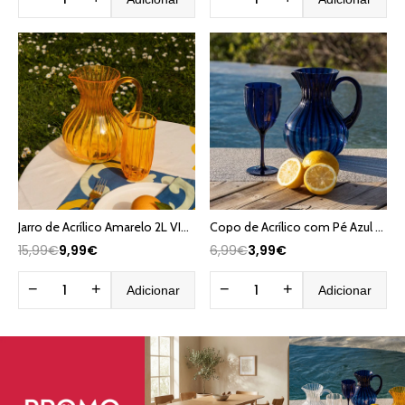
Jarro de Acrílico Amarelo 2L VITORIA
Copo de Acrílico com Pé Azul 410 ml VITORIA
15,99€
9,99€
6,99€
3,99€
−
+
−
+
Adicionar
Adicionar
Promoções
Promoções em
Promoções em M
Mobiliário
e Cozinha