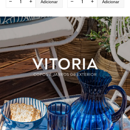
−
+
−
+
Adicionar
Adicionar