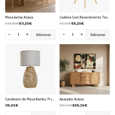
Mesa Jantar Acácia
Cadeira Com Revestimento Tecido Branco e Pés em Faia 48X56X83 EAMES
639,00€
511,20€
69,00€
55,20€
−
+
−
+
Adicionar
Adicionar
Candeeiro de Mesa Bambu 71 cm PALHA
Aparador Acácia
115,00€
819,00€
655,20€