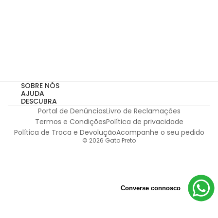
Subscribe
Autorizo o tratamento do meu email para receber comuni
Autorizo o tratamento do meu email para receber
comunicações por email, de acordo com a
Política de Privacidade.
*não acumulável com outras campanhas em vigor
SOBRE NÓS
AJUDA
DESCUBRA
Portal de Denúncias
Livro de Reclamações
Termos e Condições
Política de privacidade
Política de Troca e Devolução
Acompanhe o seu pedido
© 2026
Gato Preto
Converse connosco