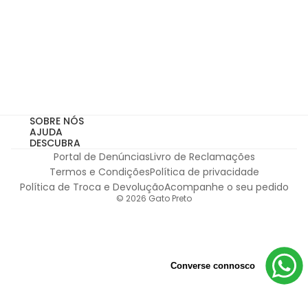
Subscribe
Autorizo o tratamento do meu email para receber comuni
Autorizo o tratamento do meu email para receber
comunicações por email, de acordo com a
Política de Privacidade.
*não acumulável com outras campanhas em vigor
SOBRE NÓS
AJUDA
DESCUBRA
Portal de Denúncias
Livro de Reclamações
Termos e Condições
Política de privacidade
Política de Troca e Devolução
Acompanhe o seu pedido
© 2026
Gato Preto
Converse connosco